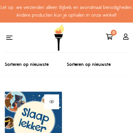
Let op: we verzenden alleen Bijbels en avondmaal benodigheden.
Andere producten kun je ophalen in onze winkel!
0