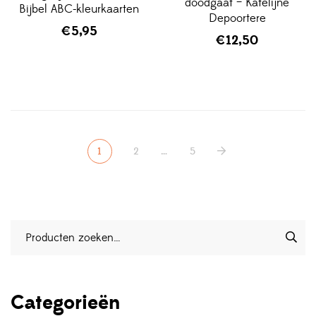
doodgaat – Katelijne
Bijbel ABC-kleurkaarten
Depoortere
€
5,95
€
12,50
1
2
…
5
Categorieën