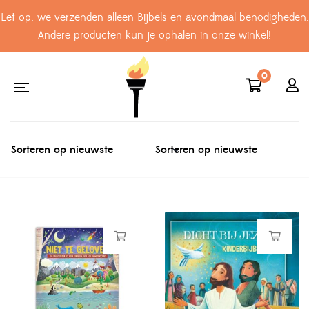
Let op: we verzenden alleen Bijbels en avondmaal benodigheden.
Andere producten kun je ophalen in onze winkel!
0