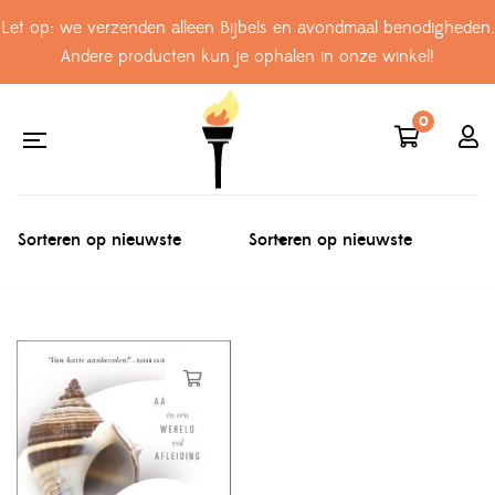
Let op: we verzenden alleen Bijbels en avondmaal benodigheden.
Andere producten kun je ophalen in onze winkel!
0