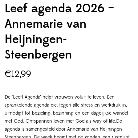
Gewaardeerd
1
Leef agenda 2026 –
5.00
op 5
gebaseerd op
klant
waardering
Annemarie van
Heijningen-
Steenbergen
€
12,99
De ‘Leef! Agenda’ helpt vrouwen voluit te leven. Een
sprankelende agenda die, tegen alle stress en werkdruk in,
uitnodigt tot bezieling, bezinning en een dagelijkse wandel
met God. Ontspannen leven met God als way of life.De
agenda is samengesteld door Annemarie van Heijningen-
Steenbergen. De week begint met de zondag, een rustpunt