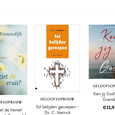
GELOOFSO
Ken jij God?
Grand
GELOOFSOPBOUW
OFSOPBOUW
Tot belijden geroepen –
€
11,
et de hemel
Ds. C. Harinck