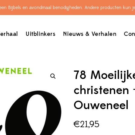
leen Bijbels en avondmaal benodigheden. Andere producten kun je
erhaal
Uitblinkers
Nieuws & Verhalen
Con
78 Moeilijk
christenen 
Ouweneel
€
21,95