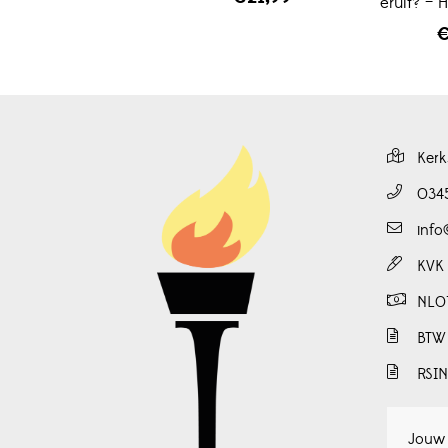
eruit? – 
Kerk
034
info
KVK
NL0
BTW
RSI