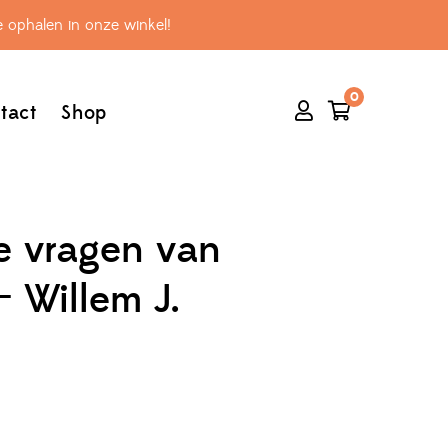
 ophalen in onze winkel!
0
tact
Shop
e vragen van
– Willem J.