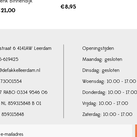
Henk Binnendijk
€
8,95
€
21,00
straat 6 4141AW Leerdam
Openingstijden
5-619425
Maandag: gesloten
@defakkelleerdam.nl
Dinsdag: gesloten
 73001554
Woensdag: 10.00 - 17.00
7 RABO 0334 9546 06
Donderdag: 10.00 - 17.0
 NL 859315848 B 01
Vrijdag: 10.00 - 17.00
N 859315848
Zaterdag: 10.00 - 17.00