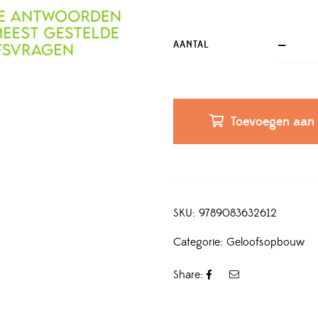
AANTAL
Toevoegen aan
SKU:
9789083632612
Categorie:
Geloofsopbouw
Share: