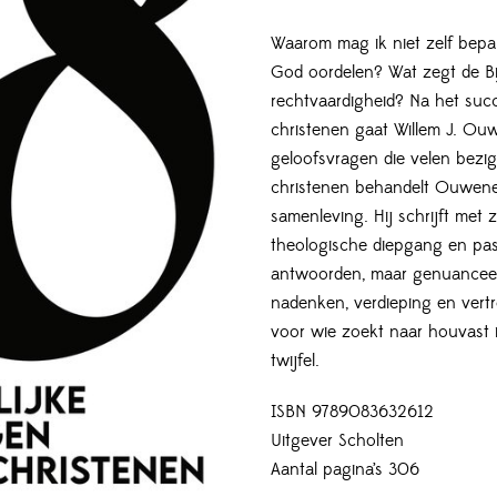
Waarom mag ik niet zelf bepal
God oordelen? Wat zegt de Bi
rechtvaardigheid? Na het suc
christenen gaat Willem J. O
geloofsvragen die velen bezi
christenen behandelt Ouwenee
samenleving. Hij schrijft met 
theologische diepgang en pa
antwoorden, maar genuanceer
nadenken, verdieping en vert
voor wie zoekt naar houvast i
twijfel.
ISBN 9789083632612
Uitgever Scholten
Aantal pagina’s 306