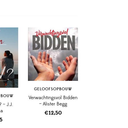
GELOOFSOPBOUW
PBOUW
Verwachtingsvol Bidden
– Alister Begg
 – J.J.
ia
€
12,50
95