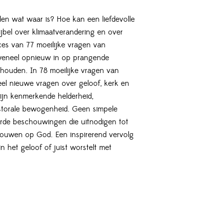
en wat waar is? Hoe kan een liefdevolle
jbel over klimaatverandering en over
ces van 77 moeilijke vragen van
uweneel opnieuw in op prangende
ghouden. In 78 moeilijke vragen van
l nieuwe vragen over geloof, kerk en
zijn kenmerkende helderheid,
storale bewogenheid. Geen simpele
de beschouwingen die uitnodigen tot
rouwen op God. Een inspirerend vervolg
n het geloof of juist worstelt met