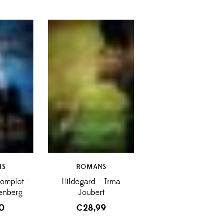
NS
ROMANS
Complot –
Hildegard – Irma
senberg
Joubert
50
€
28,99