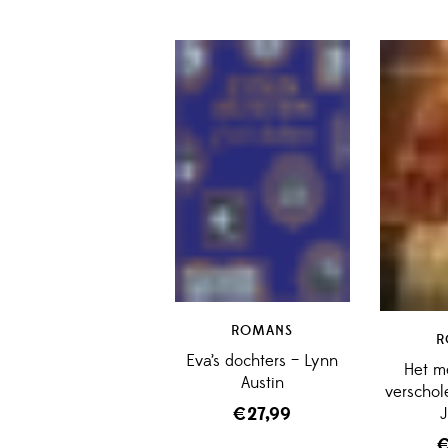
ROMANS
R
Eva’s dochters – Lynn
Het me
Austin
verschol
J
€
27,99