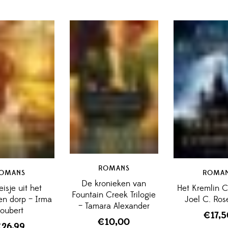
ROMANS
OMANS
ROMA
De kronieken van
isje uit het
Het Kremlin 
Fountain Creek Trilogie
en dorp – Irma
Joel C. Ro
– Tamara Alexander
oubert
€
17,
€
10,00
€
26,99