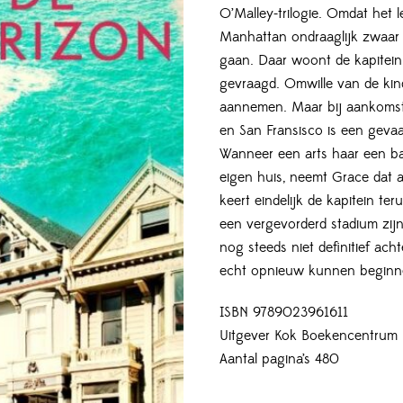
O’Malley-trilogie. Omdat het 
Manhattan ondraaglijk zwaar i
gaan. Daar woont de kapitein 
gevraagd. Omwille van de kin
aannemen. Maar bij aankomst 
en San Fransisco is een gevaa
Wanneer een arts haar een ba
eigen huis, neemt Grace dat
keert eindelijk de kapitein ter
een vergevorderd stadium zijn
nog steeds niet definitief ach
echt opnieuw kunnen begin
ISBN 9789023961611
Uitgever Kok Boekencentrum
Aantal pagina’s 480