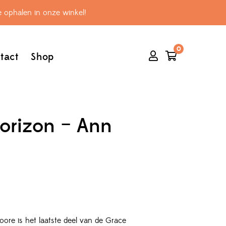
 ophalen in onze winkel!
0
tact
Shop
orizon – Ann
ore is het laatste deel van de Grace