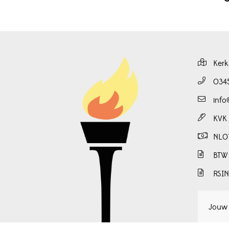
Kerk
034
info
KVK
NL0
BTW
RSI