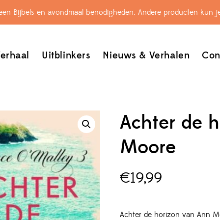
leen Bijbels en avondmaal benodigheden. Andere producten kun je
erhaal
Uitblinkers
Nieuws & Verhalen
Con
Achter de h
Moore
€
19,99
Achter de horizon van Ann Mo