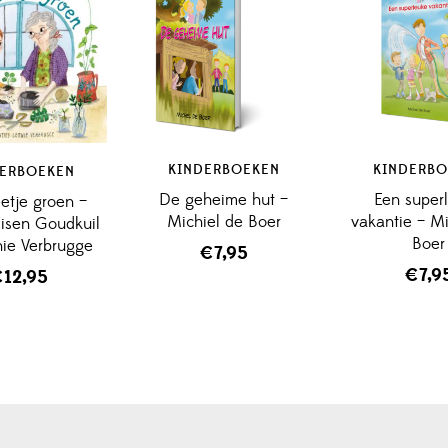
KINDERBOEKEN
KINDERBO
DERBOEKEN
De geheime hut –
Een super
etje groen –
Michiel de Boer
vakantie – Mi
Eisen Goudkuil
Boer
ie Verbrugge
€
7,95
€
7,9
€
12,95