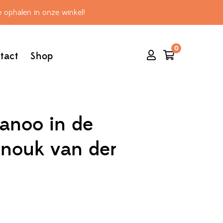
 ophalen in onze winkel!
0
tact
Shop
anoo in de
nouk van der