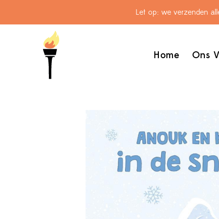
Let op: we verzenden al
Home
Ons V