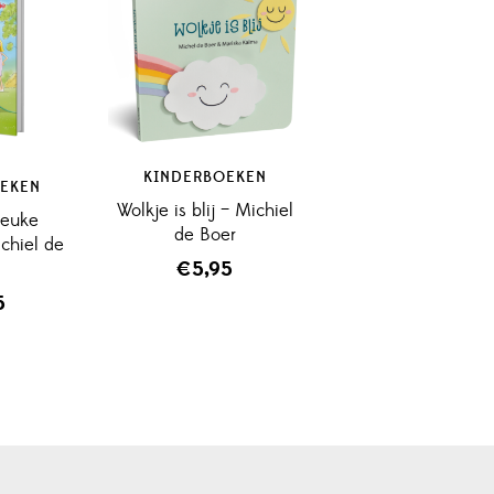
KINDERBOEKEN
EKEN
Wolkje is blij – Michiel
leuke
de Boer
chiel de
€
5,95
5