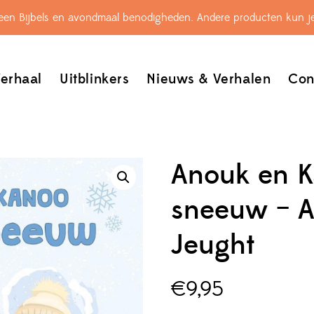
leen Bijbels en avondmaal benodigheden. Andere producten kun je
erhaal
Uitblinkers
Nieuws & Verhalen
Con
Anouk en K
sneeuw – A
Jeught
€
9,95