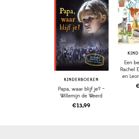
KIN
Een be
Rachel 
en Leon
KINDERBOEKEN
Papa, waar blijf je? –
Willemijn de Weerd
€
13,99