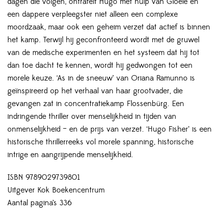
dagen die volgen, ontrafelt Hugo met hulp van Gioele en
een dappere verpleegster niet alleen een complexe
moordzaak, maar ook een geheim verzet dat actief is binnen
het kamp. Terwijl hij geconfronteerd wordt met de gruwel
van de medische experimenten en het systeem dat hij tot
dan toe dacht te kennen, wordt hij gedwongen tot een
morele keuze. ‘As in de sneeuw’ van Oriana Ramunno is
geïnspireerd op het verhaal van haar grootvader, die
gevangen zat in concentratiekamp Flossenbürg. Een
indringende thriller over menselijkheid in tijden van
onmenselijkheid – en de prijs van verzet. ‘Hugo Fisher’ is een
historische thrillerreeks vol morele spanning, historische
intrige en aangrijpende menselijkheid.
ISBN 9789029739801
Uitgever Kok Boekencentrum
Aantal pagina’s 336