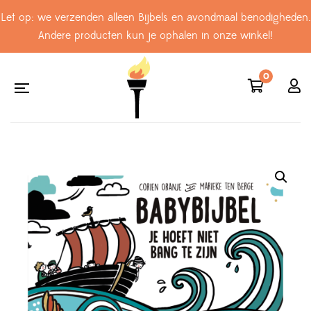
Let op: we verzenden alleen Bijbels en avondmaal benodigheden.
Andere producten kun je ophalen in onze winkel!
0