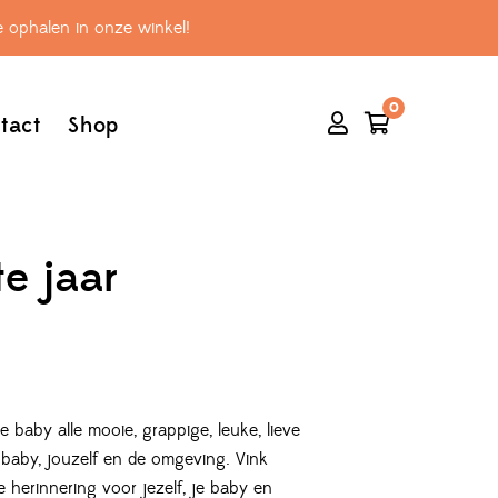
 ophalen in onze winkel!
0
tact
Shop
te jaar
e baby alle mooie, grappige, leuke, lieve
 baby, jouzelf en de omgeving. Vink
ke herinnering voor jezelf, je baby en