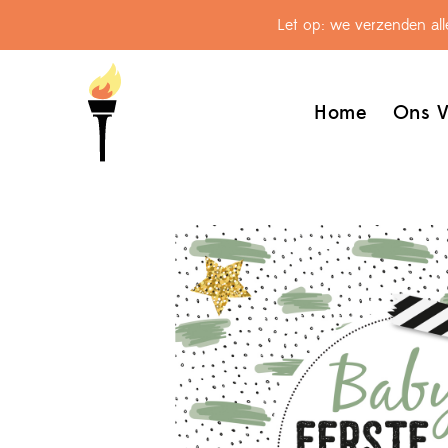
Let op: we verzenden al
Home
Ons V