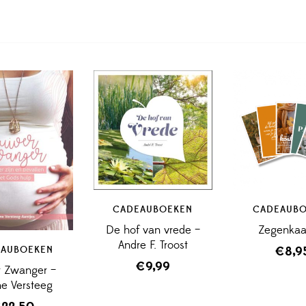
CADEAUBOEKEN
CADEAUB
De hof van vrede –
Zegenkaa
Andre F. Troost
AUBOEKEN
€
8,9
€
9,99
r Zwanger –
e Versteeg