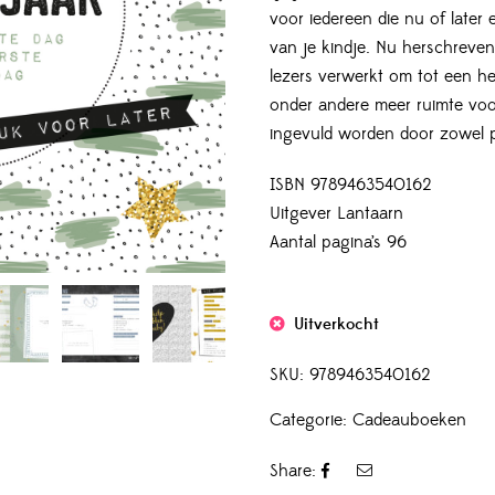
voor iedereen die nu of later e
van je kindje. Nu herschrev
lezers verwerkt om tot een her
onder andere meer ruimte voor
ingevuld worden door zowel p
ISBN 9789463540162
Uitgever Lantaarn
Aantal pagina’s 96
Uitverkocht
SKU:
9789463540162
Categorie:
Cadeauboeken
Share: