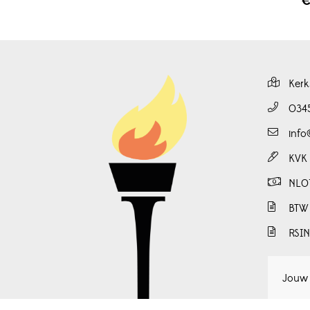
Kerk
034
info
KVK
NL0
BTW
RSI