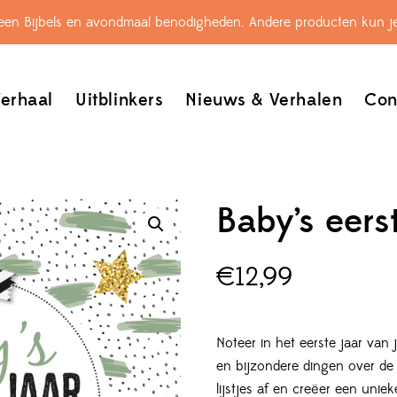
leen Bijbels en avondmaal benodigheden. Andere producten kun je
erhaal
Uitblinkers
Nieuws & Verhalen
Con
Baby’s eers
€
12,99
Noteer in het eerste jaar van j
en bijzondere dingen over de
lijstjes af en creëer een unie