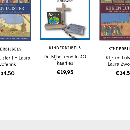
KINDERBIJBELS
KINDERBI
ERBIJBELS
De Bijbel rond in 40
KIjk en Luis
uister 1 – Laura
kaartjes
Laura Zwo
oferink
€
19,95
€
34,
€
34,50