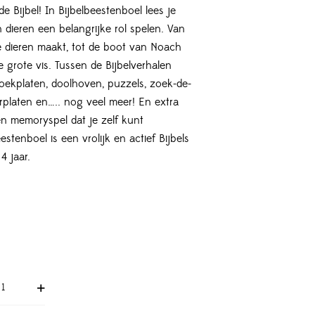
e Bijbel! In Bijbelbeestenboel lees je
 dieren een belangrijke rol spelen. Van
e dieren maakt, tot de boot van Noach
 grote vis. Tussen de Bijbelverhalen
zoekplaten, doolhoven, puzzels, zoek-de-
urplaten en….. nog veel meer! En extra
en memoryspel dat je zelf kunt
stenboel is een vrolijk en actief Bijbels
4 jaar.