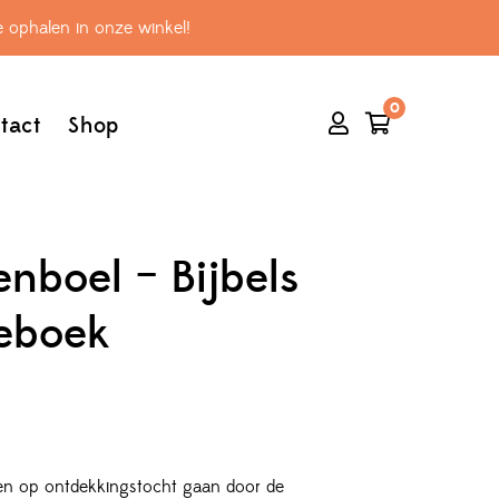
 ophalen in onze winkel!
0
tact
Shop
enboel – Bijbels
eboek
ren op ontdekkingstocht gaan door de