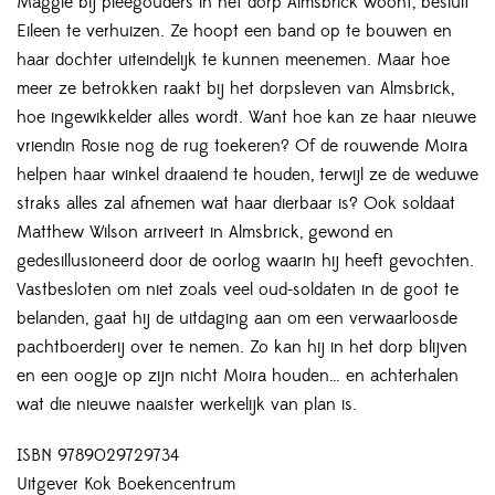
Maggie bij pleegouders in het dorp Almsbrick woont, besluit
Eileen te verhuizen. Ze hoopt een band op te bouwen en
haar dochter uiteindelijk te kunnen meenemen. Maar hoe
meer ze betrokken raakt bij het dorpsleven van Almsbrick,
hoe ingewikkelder alles wordt. Want hoe kan ze haar nieuwe
vriendin Rosie nog de rug toekeren? Of de rouwende Moira
helpen haar winkel draaiend te houden, terwijl ze de weduwe
straks alles zal afnemen wat haar dierbaar is? Ook soldaat
Matthew Wilson arriveert in Almsbrick, gewond en
gedesillusioneerd door de oorlog waarin hij heeft gevochten.
Vastbesloten om niet zoals veel oud-soldaten in de goot te
belanden, gaat hij de uitdaging aan om een verwaarloosde
pachtboerderij over te nemen. Zo kan hij in het dorp blijven
en een oogje op zijn nicht Moira houden… en achterhalen
wat die nieuwe naaister werkelijk van plan is.
ISBN 9789029729734
Uitgever Kok Boekencentrum