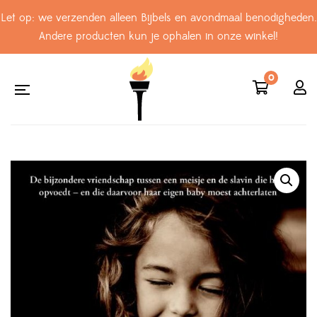
Let op: we verzenden alleen Bijbels en avondmaal benodigheden.
Andere producten kun je ophalen in onze winkel!
0