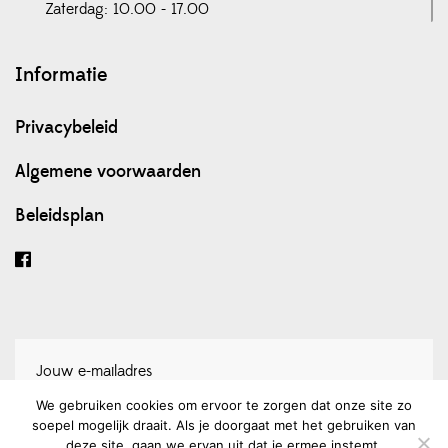
Zaterdag: 10.00 - 17.00
Informatie
Privacybeleid
Algemene voorwaarden
Beleidsplan
We gebruiken cookies om ervoor te zorgen dat onze site zo
soepel mogelijk draait. Als je doorgaat met het gebruiken van
Schrijf je in voor onze nieuwsbrief
deze site, gaan we ervan uit dat je ermee instemt.