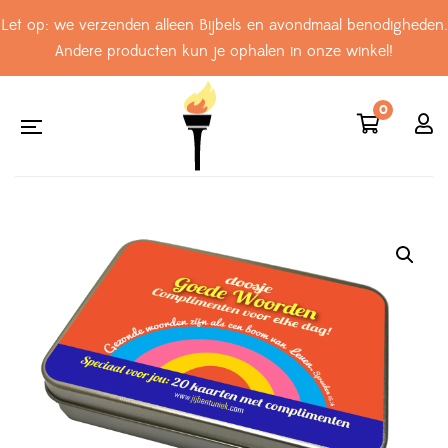
Let op: we verzenden alleen Bijbels en avondmaal benodigheden.
Andere producten kun je ophalen in onze winkel!
0