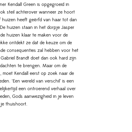
ner Kendall Green is opgegroeid in
ook steil achterover wanneer ze hoort
ijf huizen heeft geërfd van haar tot dan
e huizen staan in het dorpje Jasper
 de huizen klaar te maken voor de
ekke ontdekt ze dat de keuze om de
nde consequenties zal hebben voor het
Gabriel Brandt doet dan ook hard zijn
edachten te brengen. Maar om de
 moet Kendall eerst op zoek naar de
den. ‘Een wereld van verschil’ is een
ijkertijd een ontroerend verhaal over
leden, Gods aanwezigheid in je leven
e thuishoort.