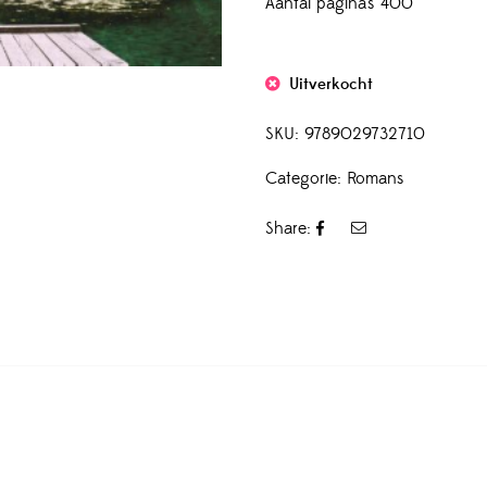
Aantal pagina’s 400
Uitverkocht
SKU:
9789029732710
Categorie:
Romans
Share: