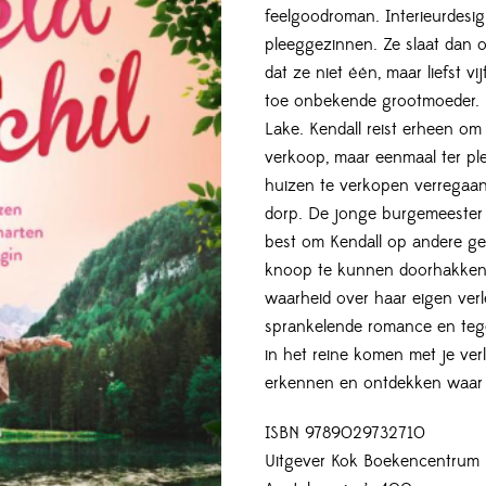
feelgoodroman. Interieurdesig
pleeggezinnen. Ze slaat dan 
dat ze niet één, maar liefst v
toe onbekende grootmoeder. D
Lake. Kendall reist erheen om
verkoop, maar eenmaal ter pl
huizen te verkopen verregaa
dorp. De jonge burgemeester 
best om Kendall op andere g
knoop te kunnen doorhakken,
waarheid over haar eigen verle
sprankelende romance en tegel
in het reine komen met je ver
erkennen en ontdekken waar j
ISBN 9789029732710
Uitgever Kok Boekencentrum