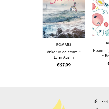
R
ROMANS
Noem mij
Anker in de storm –
– B
Lynn Austin
€
27,99
Kerk