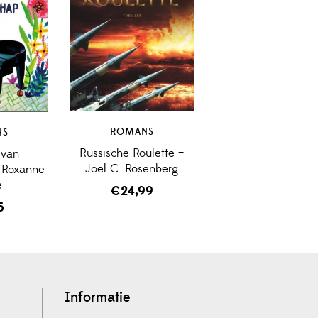
ROMANS
NS
Russische Roulette –
 van
Joel C. Rosenberg
– Roxanne
e
€
24,99
5
Informatie