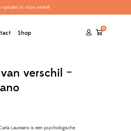
 ophalen in onze winkel!
0
tact
Shop
van verschil –
eano
 Carla Laureano is een psychologische