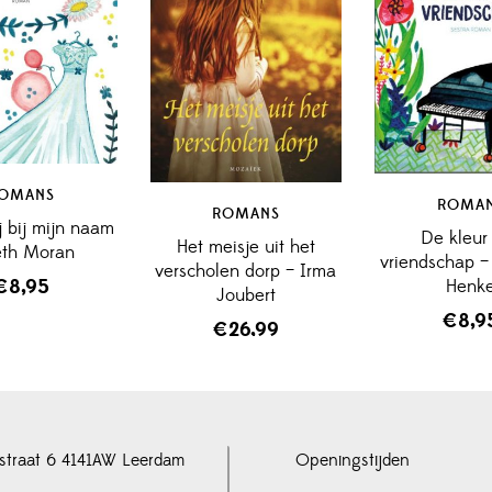
OMANS
ROMA
ROMANS
 bij mijn naam
De kleur
Het meisje uit het
eth Moran
vriendschap 
verscholen dorp – Irma
Henk
€
8,95
Joubert
€
8,9
€
26,99
straat 6 4141AW Leerdam
Openingstijden