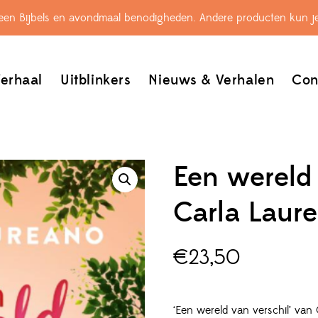
leen Bijbels en avondmaal benodigheden. Andere producten kun je
erhaal
Uitblinkers
Nieuws & Verhalen
Con
Een wereld 
Carla Laur
€
23,50
‘Een wereld van verschil’ van