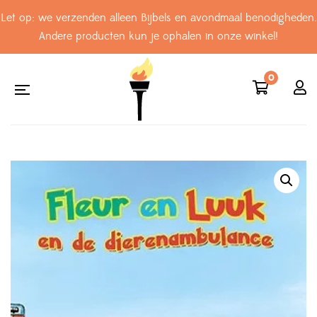
Let op: we verzenden alleen Bijbels en avondmaal benodigheden.
Andere producten kun je ophalen in onze winkel!
0