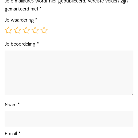
Je e-mailadres wordt niet gepubliceerd.
Vereiste velden zijn
gemarkeerd met
*
Je waardering
*
Je beoordeling
*
Naam
*
E-mail
*