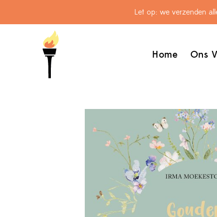
Let op: we verzenden al
Home
Ons V