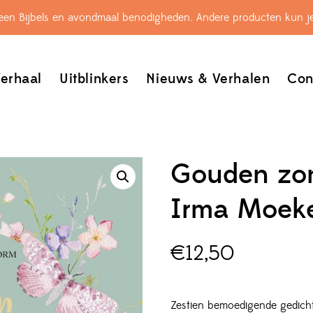
leen Bijbels en avondmaal benodigheden. Andere producten kun je
erhaal
Uitblinkers
Nieuws & Verhalen
Con
Gouden zon
Irma Moek
€
12,50
Zestien bemoedigende gedich