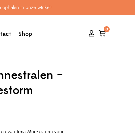
 ophalen in onze winkel!
0
tact
Shop
nestralen –
estorm
ten van Irma Moekestorm voor