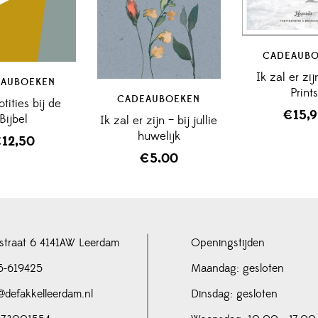
CADEAUB
Ik zal er zij
AUBOEKEN
Print
CADEAUBOEKEN
tities bij de
€
15,
Bijbel
Ik zal er zijn – bij jullie
huwelijk
€
12,50
€
5,00
straat 6 4141AW Leerdam
Openingstijden
5-619425
Maandag: gesloten
@defakkelleerdam.nl
Dinsdag: gesloten