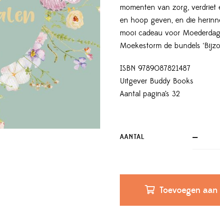
momenten van zorg, verdriet 
en hoop geven, en die herinne
mooi cadeau voor Moederdag.
Moekestorm de bundels ‘Bijzond
ISBN 9789087821487
Uitgever Buddy Books
Aantal pagina’s 32
AANTAL
Toevoegen aan