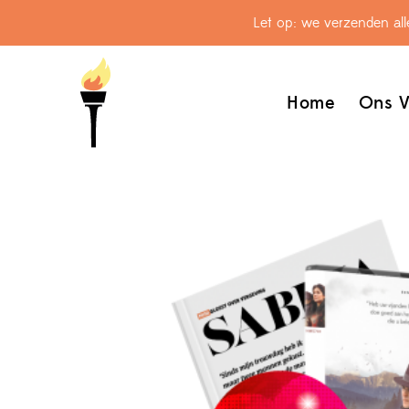
Let op: we verzenden al
Home
Ons V