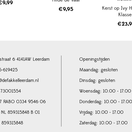
€
9,99
Kerst op Ivy Hi
€
9,95
Klass
€
23,
straat 6 4141AW Leerdam
Openingstijden
5-619425
Maandag: gesloten
@defakkelleerdam.nl
Dinsdag: gesloten
 73001554
Woensdag: 10.00 - 17.00
7 RABO 0334 9546 06
Donderdag: 10.00 - 17.0
 NL 859315848 B 01
Vrijdag: 10.00 - 17.00
N 859315848
Zaterdag: 10.00 - 17.00