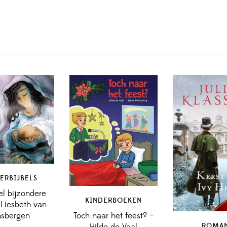
ERBIJBELS
el bijzondere
KINDERBOEKEN
 Liesbeth van
Toch naar het feest? –
nsbergen
Hilde de Vaal
ROMA