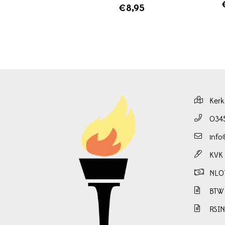
€
8,95
Kerk
034
info
KVK
NL0
BTW
RSI