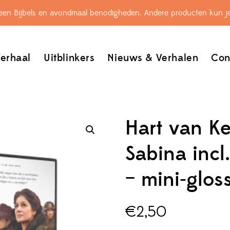
leen Bijbels en avondmaal benodigheden. Andere producten kun je
erhaal
Uitblinkers
Nieuws & Verhalen
Con
Hart van K
Sabina incl
– mini-glos
€
2,50