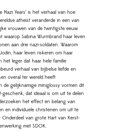
he Nazi Years’ is het verhaal van hoe
ereldse atheïst veranderde in een van
ijke vrouwen van de twintigste eeuw.
nt waarop Sabina Wurmbrand haar leven
tonen aan drie nazi-soldaten. Waarom
 Jodin, haar leven riskeren om haar
 het leger dat haar hele familie
eurd verhaal van bijbelse liefde en
en overal ter wereld heeft
n de gelijknamige miniglossy vormen dit
-geschenk, dat ideaal is om uit te delen
derzoeken het effect en belang van
n en individuele christenen om uit te
– Onderdeel van grote Hart van Kerst-
enwerking met SDOK.