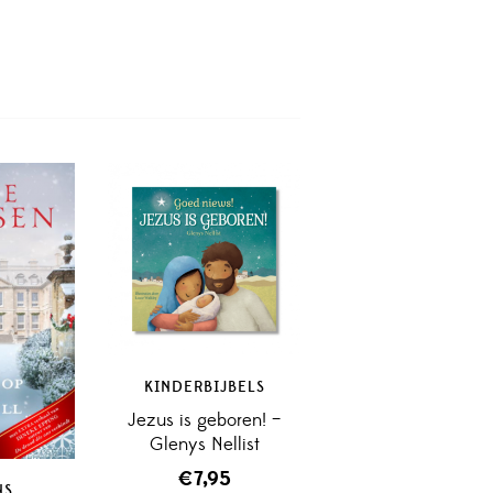
KINDERBIJBELS
Jezus is geboren! –
Glenys Nellist
€
7,95
NS