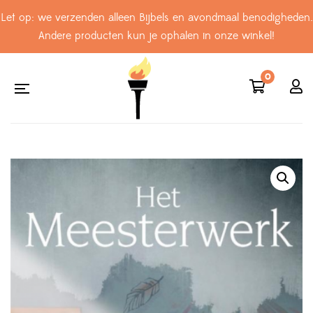
Let op: we verzenden alleen Bijbels en avondmaal benodigheden.
Andere producten kun je ophalen in onze winkel!
0