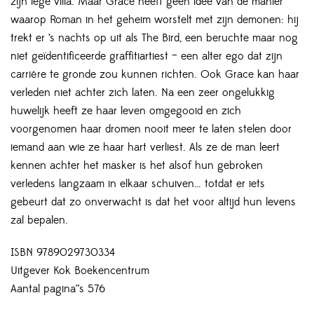
zijn lege villa. Maar Grace heeft geen idee van de manier
waarop Roman in het geheim worstelt met zijn demonen: hij
trekt er ’s nachts op uit als The Bird, een beruchte maar nog
niet geïdentificeerde graffitiartiest – een alter ego dat zijn
carrière te gronde zou kunnen richten. Ook Grace kan haar
verleden niet achter zich laten. Na een zeer ongelukkig
huwelijk heeft ze haar leven omgegooid en zich
voorgenomen haar dromen nooit meer te laten stelen door
iemand aan wie ze haar hart verliest. Als ze de man leert
kennen achter het masker is het alsof hun gebroken
verledens langzaam in elkaar schuiven… totdat er iets
gebeurt dat zo onverwacht is dat het voor altijd hun levens
zal bepalen.
ISBN 9789029730334
Uitgever Kok Boekencentrum
Aantal pagina”s 576