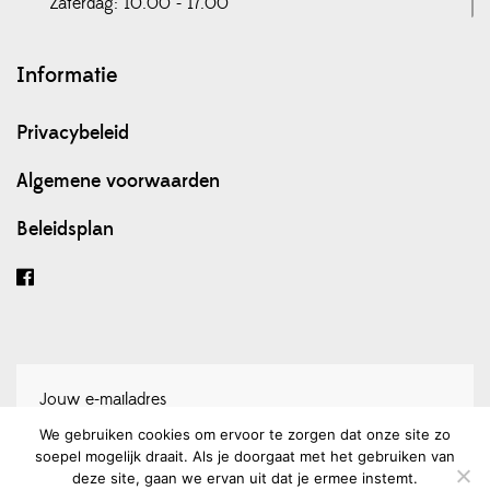
Zaterdag: 10.00 - 17.00
Informatie
Privacybeleid
Algemene voorwaarden
Beleidsplan
We gebruiken cookies om ervoor te zorgen dat onze site zo
soepel mogelijk draait. Als je doorgaat met het gebruiken van
Schrijf je in voor onze nieuwsbrief
deze site, gaan we ervan uit dat je ermee instemt.