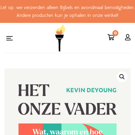
Let op: we verzenden alleen Bijbels en avondmaal benodigheden.
Andere producten kun je ophalen in onze winkel!
0