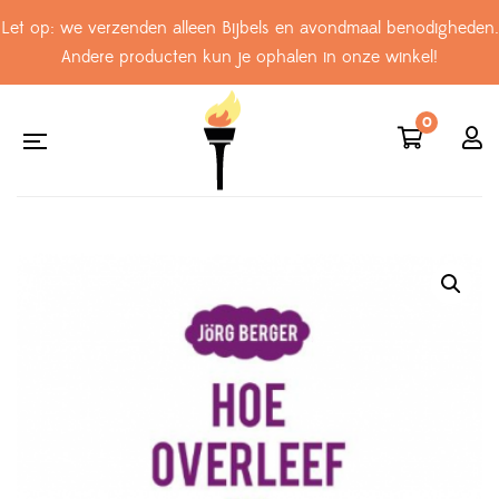
Let op: we verzenden alleen Bijbels en avondmaal benodigheden.
Andere producten kun je ophalen in onze winkel!
0