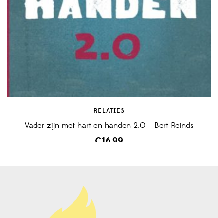
1
RELATIES
Vader zijn met hart en handen 2.0 – Bert Reinds
€
16,99