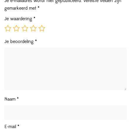
Je e-mailadres wordt niet gepubliceerd.
Vereiste velden zijn
gemarkeerd met
*
Je waardering
*
Je beoordeling
*
Naam
*
E-mail
*