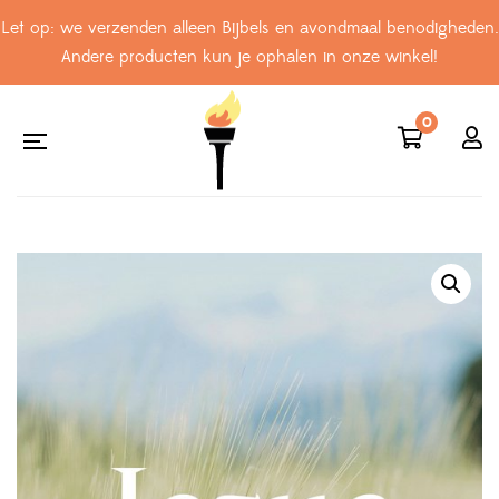
Let op: we verzenden alleen Bijbels en avondmaal benodigheden.
Andere producten kun je ophalen in onze winkel!
0