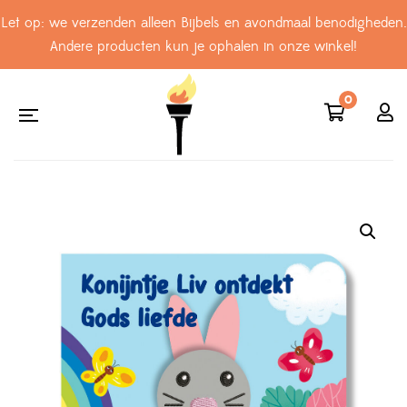
Let op: we verzenden alleen Bijbels en avondmaal benodigheden.
Andere producten kun je ophalen in onze winkel!
0