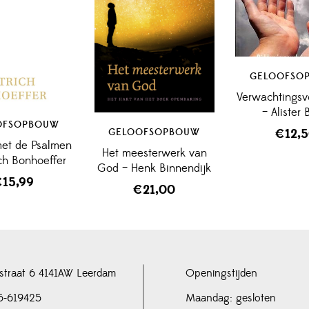
GELOOFSO
Verwachtingsv
– Alister
OFSOPBOUW
€
12,
GELOOFSOPBOUW
et de Psalmen
Het meesterwerk van
ich Bonhoeffer
God – Henk Binnendijk
€
15,99
€
21,00
straat 6 4141AW Leerdam
Openingstijden
5-619425
Maandag: gesloten