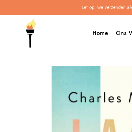
Let op: we verzenden al
Home
Ons V