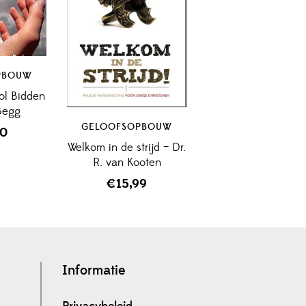
PBOUW
ol Bidden
 Begg
GELOOFSOPBOUW
50
Welkom in de strijd – Dr.
R. van Kooten
€
15,99
Informatie