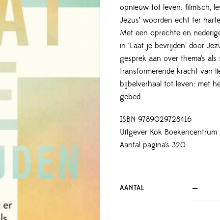
opnieuw tot leven: filmisch, l
Jezus’ woorden echt ter harte
Met een oprechte en nederige
in ‘Laat je bevrijden’ door Je
gesprek aan over thema’s als
transformerende kracht van li
bijbelverhaal tot leven: met he
gebed.
ISBN 9789029728416
Uitgever Kok Boekencentrum
Aantal pagina’s 320
AANTAL