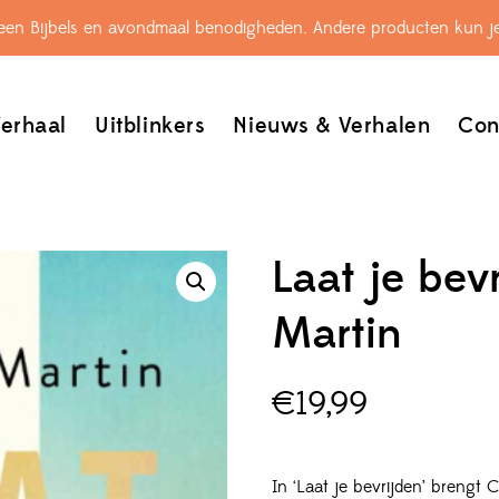
leen Bijbels en avondmaal benodigheden. Andere producten kun je
erhaal
Uitblinkers
Nieuws & Verhalen
Con
Laat je bev
Martin
€
19,99
In ‘Laat je bevrijden’ brengt