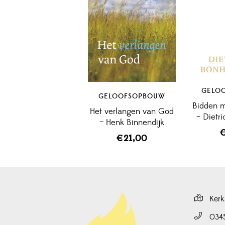
GELO
GELOOFSOPBOUW
Bidden m
Het verlangen van God
– Dietr
– Henk Binnendijk
€
21,00
Kerk
034