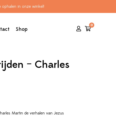
 ophalen in onze winkel!
0
tact
Shop
rijden – Charles
 Charles Martin de verhalen van Jezus