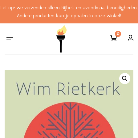
Let op: we verzenden alleen Bijbels en avondmaal benodigheden.
Andere producten kun je ophalen in onze winkel!
0