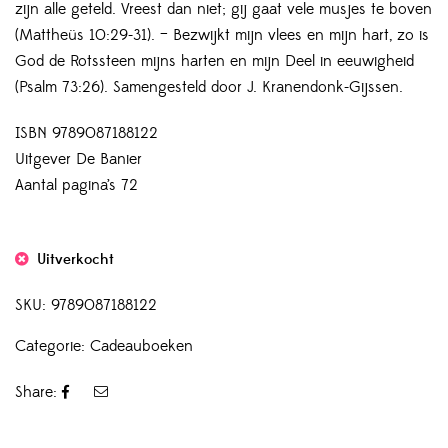
zijn alle geteld. Vreest dan niet; gij gaat vele musjes te boven
(Mattheüs 10:29-31). – Bezwijkt mijn vlees en mijn hart, zo is
God de Rotssteen mijns harten en mijn Deel in eeuwigheid
(Psalm 73:26). Samengesteld door J. Kranendonk-Gijssen.
ISBN
9789087188122
Uitgever De Banier
Aantal pagina’s 72
Uitverkocht
SKU:
9789087188122
Categorie:
Cadeauboeken
Share: