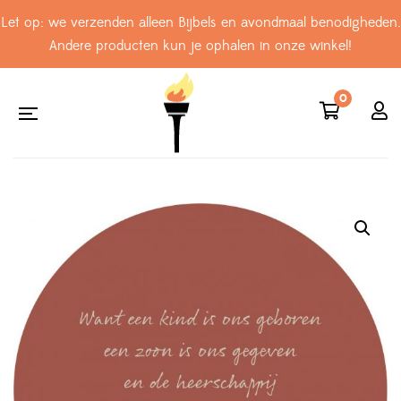
Let op: we verzenden alleen Bijbels en avondmaal benodigheden.
Andere producten kun je ophalen in onze winkel!
0