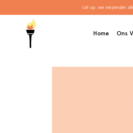
Let op: we verzenden al
Home
Ons V