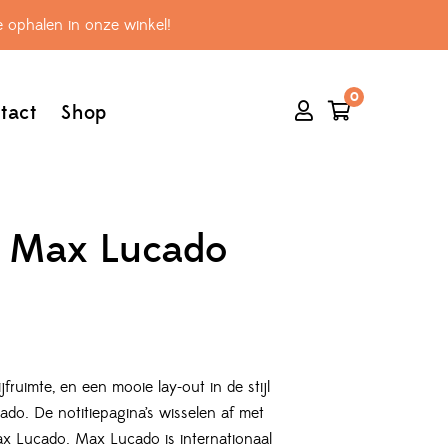
 ophalen in onze winkel!
0
tact
Shop
k Max Lucado
fruimte, en een mooie lay-out in de stijl
do. De notitiepagina’s wisselen af met
x Lucado. Max Lucado is internationaal