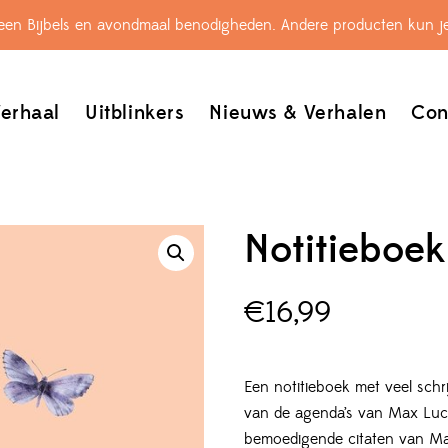
leen Bijbels en avondmaal benodigheden. Andere producten kun je
erhaal
Uitblinkers
Nieuws & Verhalen
Con
Notitieboe
€
16,99
Een notitieboek met veel schrij
van de agenda’s van Max Luca
bemoedigende citaten van Ma