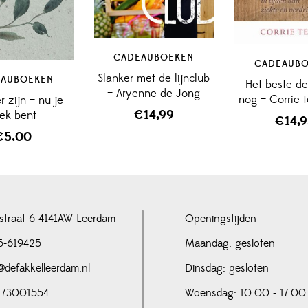
CADEAUBOEKEN
CADEAUB
Slanker met de lijnclub
AUBOEKEN
Het beste de
– Aryenne de Jong
nog – Corrie
r zijn – nu je
€
14,99
iek bent
€
14,
€
5,00
straat 6 4141AW Leerdam
Openingstijden
5-619425
Maandag: gesloten
@defakkelleerdam.nl
Dinsdag: gesloten
 73001554
Woensdag: 10.00 - 17.00