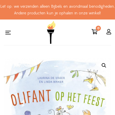
Let op: we verzenden alleen Bijbels en avondmaal benodigheden.
Andere producten kun je ophalen in onze winkel!
0