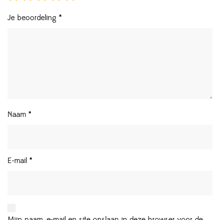
Je beoordeling
*
Naam
*
E-mail
*
Mijn naam, e-mail en site opslaan in deze browser voor de