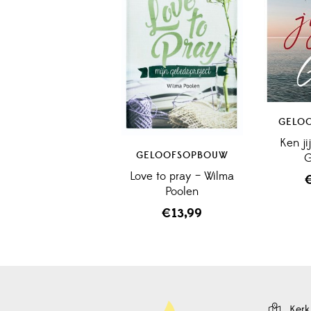
GELO
Ken ji
GELOOFSOPBOUW
G
Love to pray – Wilma
Poolen
€
13,99
Kerk