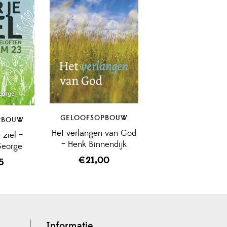
GELOOFSOPBOUW
PBOUW
Het verlangen van God
 ziel –
– Henk Binnendijk
George
€
21,00
95
Informatie