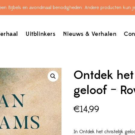
leen Bijbels en avondmaal benodigheden. Andere producten kun je
erhaal
Uitblinkers
Nieuws & Verhalen
Con
Ontdek het 
geloof – R
€
14,99
In Ontdek het christelijk gelo