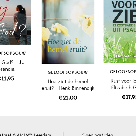
OFSOPBOUW
j God? – J.J.
randia
GELOOFSO
GELOOFSOPBOUW
€
11,95
Rust voor je
Hoe ziet de hemel
Elizabeth 
eruit? – Henk Binnendijk
€
17,
€
21,00
straat 6 4141AW Leerdam
Openingstijden