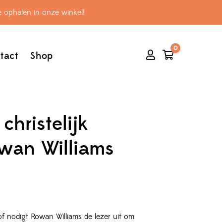
 ophalen in onze winkel!
0
tact
Shop
christelijk
owan Williams
of nodigt Rowan Williams de lezer uit om