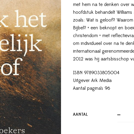
met hem na te denken over wat
hoofdstuk behandelt Williams
zoals: Wat is geloof? Waarom
Bijbel? • een beknopt en boe
christendom • met reflectiev
om individueel over na te den
internationaal gerenommeerde
2012 was hij aartsbisschop v
ISBN 9789033805004
Uitgever Ark Media
Aantal pagina’s 96
AANTAL