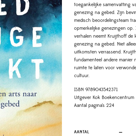
toegankelijke samenvatting v
genezing na gebed. Zijn bevi
medisch beoordelingsteam tr
opmerkelijke genezingen op. 
verhalen neemt Kruijthoff de 
genezing na gebed. Niet alle
uitkomsten verrassend. Kruijt
fundamenteel andere manier n
ruimte te laten voor verwonder
cultuur.
ISBN 9789043542371
Uitgever Kok Boekencentrum
Aantal pagina’s 224
AANTAL