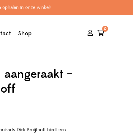
 ophalen in onze winkel!
0
tact
Shop
aangeraakt –
hoff
isarts Dick Kruijthoff biedt een