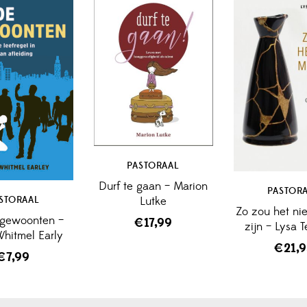
PASTORAAL
Durf te gaan – Marion
PASTOR
Lutke
STORAAL
Zo zou het ni
gewoonten –
€
17,99
zijn – Lysa T
Whitmel Early
€
21,
€
7,99