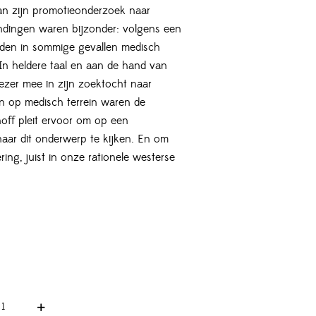
an zijn promotieonderzoek naar
ndingen waren bijzonder: volgens een
aden in sommige gevallen medisch
In heldere taal en aan de hand van
lezer mee in zijn zoektocht naar
en op medisch terrein waren de
hoff pleit ervoor om op een
aar dit onderwerp te kijken. En om
ing, juist in onze rationele westerse