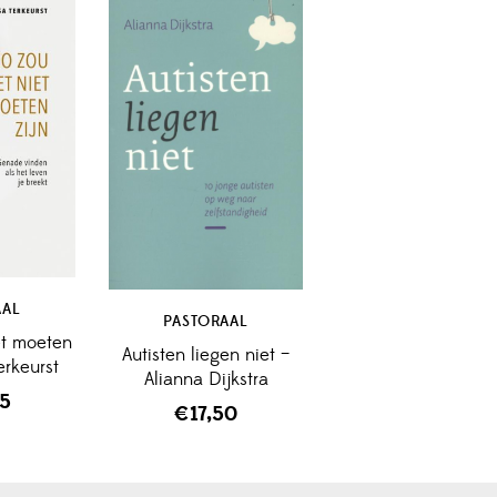
AAL
PASTORAAL
et moeten
Autisten liegen niet –
erkeurst
Alianna Dijkstra
95
€
17,50