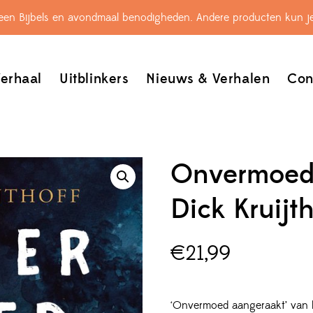
leen Bijbels en avondmaal benodigheden. Andere producten kun je
erhaal
Uitblinkers
Nieuws & Verhalen
Con
Onvermoed 
Dick Kruijt
€
21,99
‘Onvermoed aangeraakt’ van hu