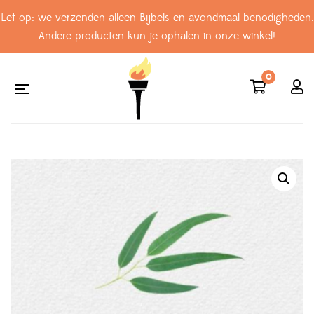
Let op: we verzenden alleen Bijbels en avondmaal benodigheden.
Andere producten kun je ophalen in onze winkel!
0