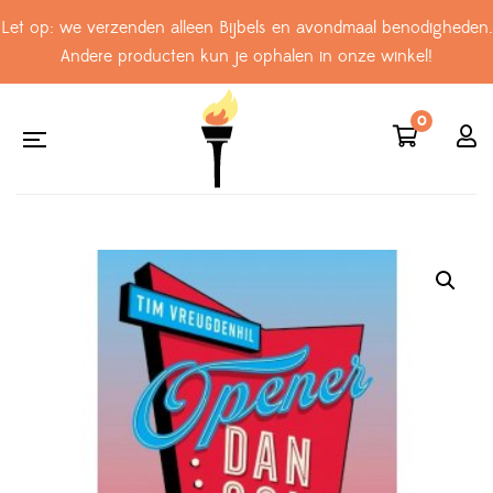
Let op: we verzenden alleen Bijbels en avondmaal benodigheden.
Andere producten kun je ophalen in onze winkel!
0