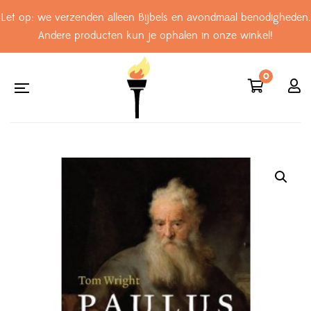
Let op: we verzenden alleen Bijbels en avondmaal benodigheden.
Andere producten kun je ophalen in onze winkel!
0