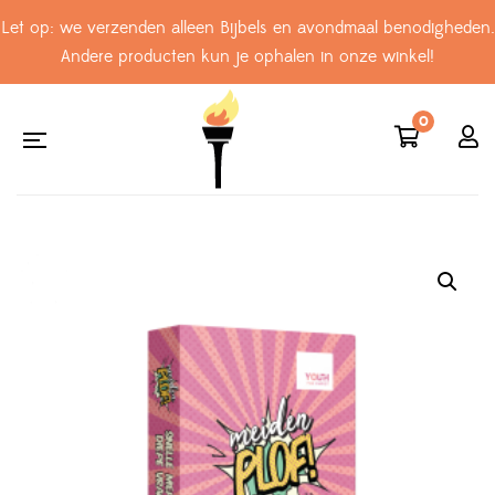
Let op: we verzenden alleen Bijbels en avondmaal benodigheden.
Andere producten kun je ophalen in onze winkel!
0