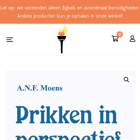
Let op: we verzenden alleen Bijbels en avondmaal benodigheden.
Andere producten kun je ophalen in onze winkel!
0