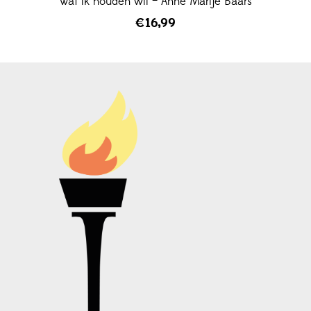
Wat ik houden wil – Anne Marije Baars
€
16,99