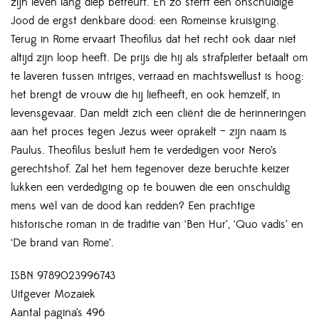
zijn leven lang diep betreurt. En zo sterft een onschuldige
Jood de ergst denkbare dood: een Romeinse kruisiging.
Terug in Rome ervaart Theofilus dat het recht ook daar niet
altijd zijn loop heeft. De prijs die hij als strafpleiter betaalt om
te laveren tussen intriges, verraad en machtswellust is hoog:
het brengt de vrouw die hij liefheeft, en ook hemzelf, in
levensgevaar. Dan meldt zich een cliënt die de herinneringen
aan het proces tegen Jezus weer oprakelt – zijn naam is
Paulus. Theofilus besluit hem te verdedigen voor Nero’s
gerechtshof. Zal het hem tegenover deze beruchte keizer
lukken een verdediging op te bouwen die een onschuldig
mens wél van de dood kan redden? Een prachtige
historische roman in de traditie van ‘Ben Hur’, ‘Quo vadis’ en
‘De brand van Rome’.
ISBN 9789023996743
Uitgever Mozaiek
Aantal pagina’s 496