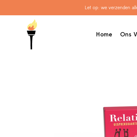
Let op: we verzenden al
Home
Ons V