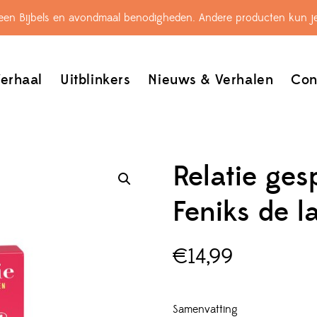
leen Bijbels en avondmaal benodigheden. Andere producten kun je
erhaal
Uitblinkers
Nieuws & Verhalen
Con
Relatie ges
Feniks de l
€
14,99
Samenvatting