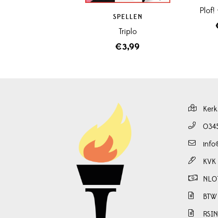
Plof!
SPELLEN
Triplo
€
3,99
Kerk
034
info
KVK
NL0
BTW
RSI