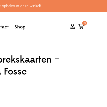
 ophalen in onze winkel!
0
tact
Shop
prekskaarten –
a Fosse