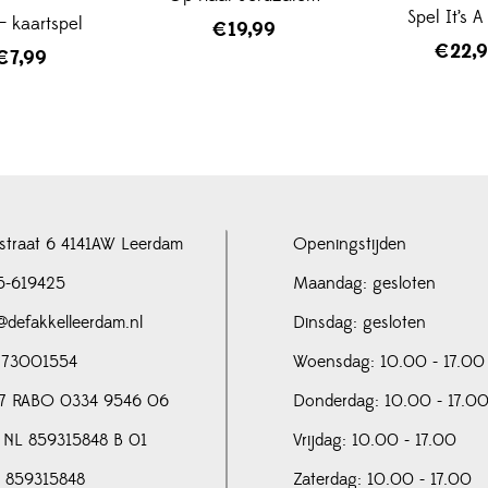
Spel It’s 
 – kaartspel
€
19,99
€
22,
€
7,99
straat 6 4141AW Leerdam
Openingstijden
5-619425
Maandag: gesloten
@defakkelleerdam.nl
Dinsdag: gesloten
 73001554
Woensdag: 10.00 - 17.00
7 RABO 0334 9546 06
Donderdag: 10.00 - 17.0
 NL 859315848 B 01
Vrijdag: 10.00 - 17.00
N 859315848
Zaterdag: 10.00 - 17.00