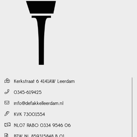
Kerkstraat 6 4141AW Leerdam
0345-619425
info@defakkelleerdam.nl
KVK 73001554
NL07 RABO 0334 9546 06
BTW NL 859315848 B 01