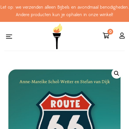
Let op: we verzenden alleen Bijbels en avondmaal benodigheden.
Andere producten kun je ophalen in onze winkel!
0