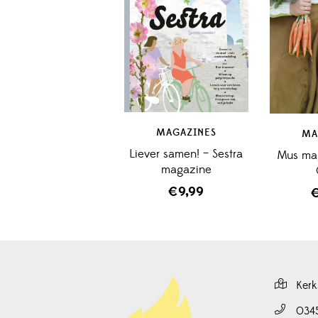
MAGAZINES
MA
Liever samen! – Sestra
Mus mag
magazine
€
9,99
Kerk
034