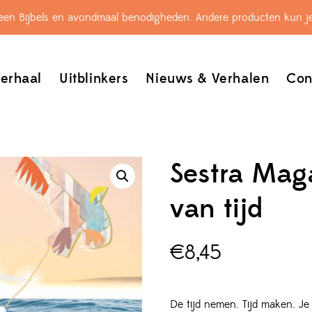
leen Bijbels en avondmaal benodigheden. Andere producten kun je
erhaal
Uitblinkers
Nieuws & Verhalen
Con
Sestra Mag
van tijd
€
8,45
De tijd nemen. Tijd maken. Je