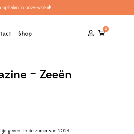
 ophalen in onze winkel!
0
tact
Shop
azine – Zeeën
 tijd geven. In de zomer van 2024