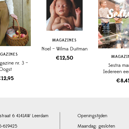
MAGAZINES
Noel – Wilma Duitman
GAZINES
MAGAZI
€
12,50
azine nr. 3 –
Sestra m
Oogst
Iedereen een
€
12,95
€
8,4
straat 6 4141AW Leerdam
Openingstijden
5-619425
Maandag: gesloten