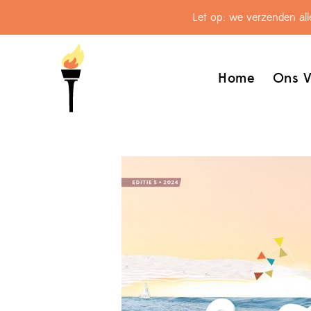
Let op: we verzenden al
Home
Ons V