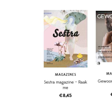
MA
MAGAZINES
Gewoon
Sestra magazine – Raak
me
€
8,45