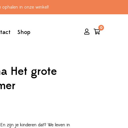
 ophalen in onze winkel!
0
tact
Shop
a Het grote
mer
En zijn je kinderen dat? We leven in