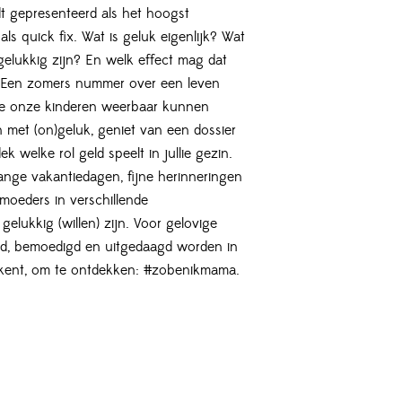
t gepresenteerd als het hoogst
als quick fix. Wat is geluk eigenlijk? Wat
elukkig zijn? En welk effect mag dat
? Een zomers nummer over een leven
we onze kinderen weerbaar kunnen
met (on)geluk, geniet van een dossier
k welke rol geld speelt in jullie gezin.
ange vakantiedagen, fijne herinneringen
moeders in verschillende
lukkig (willen) zijn. Voor gelovige
rd, bemoedigd en uitgedaagd worden in
n kent, om te ontdekken: #zobenikmama.