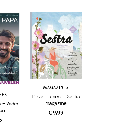
MAGAZINES
NES
Liever samen! – Sestra
magazine
 – Vader
len
€
9,99
5