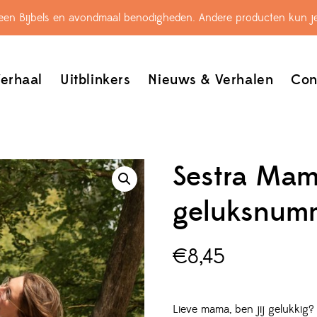
leen Bijbels en avondmaal benodigheden. Andere producten kun je
erhaal
Uitblinkers
Nieuws & Verhalen
Con
Sestra Mam
geluksnum
€
8,45
Lieve mama, ben jij gelukkig? 