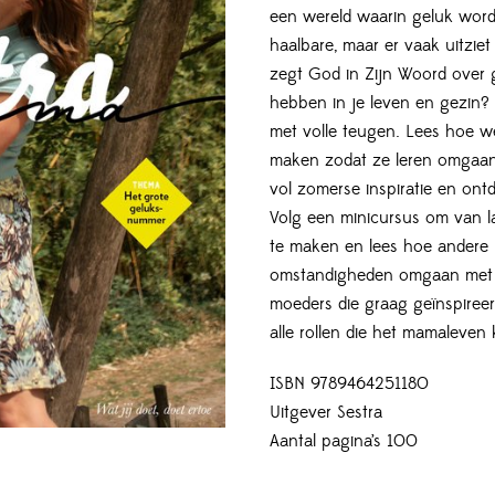
een wereld waarin geluk word
haalbare, maar er vaak uitziet 
zegt God in Zijn Woord over g
hebben in je leven en gezin
met volle teugen. Lees hoe 
maken zodat ze leren omgaan 
vol zomerse inspiratie en ontde
Volg een minicursus om van l
te maken en lees hoe andere 
omstandigheden omgaan met ge
moeders die graag geïnspiree
alle rollen die het mamaleve
ISBN 9789464251180
Uitgever Sestra
Aantal pagina’s 100