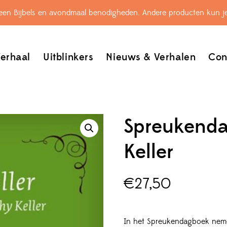
leen Bijbels en avondmaal benodigheden. Andere producten kun je
erhaal
Uitblinkers
Nieuws & Verhalen
Con
Spreukenda
Keller
€
27,50
In het Spreukendagboek neme