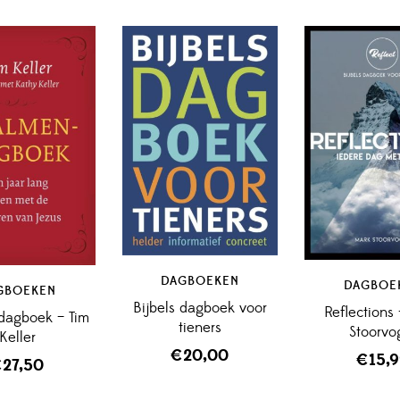
DAGBOEKEN
DAGBOE
GBOEKEN
Bijbels dagboek voor
Reflections
dagboek – Tim
tieners
Stoorvo
Keller
€
20,00
€
15,
€
27,50