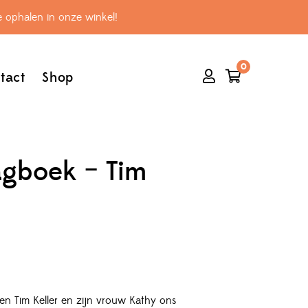
 ophalen in onze winkel!
0
tact
Shop
gboek – Tim
n Tim Keller en zijn vrouw Kathy ons