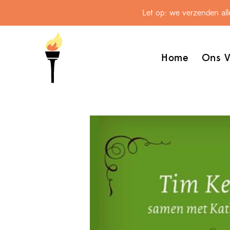
Let op: we verzenden al
Home
Ons V