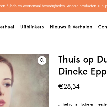
leen Bijbels en avondmaal benodigheden. Andere producten kun je
erhaal
Uitblinkers
Nieuws & Verhalen
Con
Thuis op Du
Dineke Epp
€
28,34
In het romantische en meesle