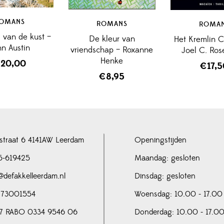
OMANS
ROMANS
ROMA
 van de kust –
De kleur van
Het Kremlin 
nn Austin
vriendschap – Roxanne
Joel C. Ro
Henke
€
20,00
€
17,
€
8,95
straat 6 4141AW Leerdam
Openingstijden
5-619425
Maandag: gesloten
@defakkelleerdam.nl
Dinsdag: gesloten
 73001554
Woensdag: 10.00 - 17.00
7 RABO 0334 9546 06
Donderdag: 10.00 - 17.0