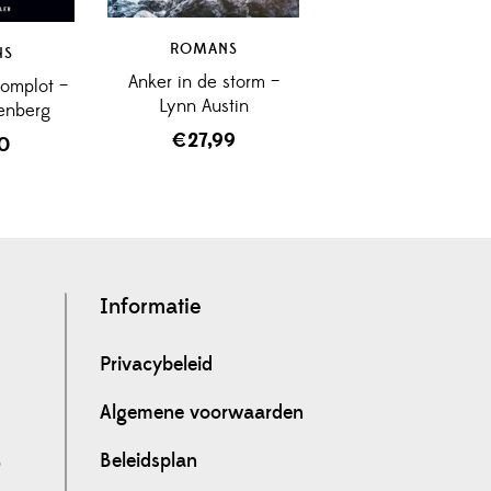
ROMANS
NS
Anker in de storm –
Complot –
Lynn Austin
senberg
€
27,99
50
Informatie
Privacybeleid
Algemene voorwaarden
Beleidsplan
0