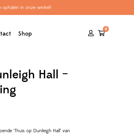
 ophalen in onze winkel!
0
tact
Shop
nleigh Hall –
ing
pende ‘Thuis op Dunleigh Hall’ van