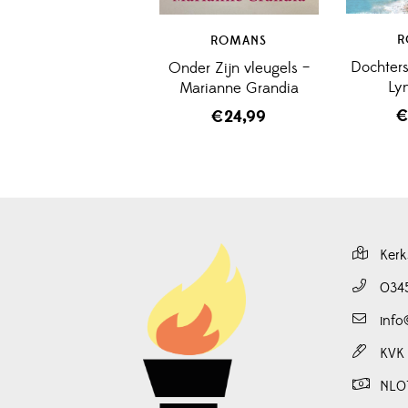
R
ROMANS
Dochters
Onder Zijn vleugels –
Ly
Marianne Grandia
€
24,99
Kerk
034
info
KVK
NL0