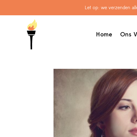
Let op: we verzenden al
Home
Ons V