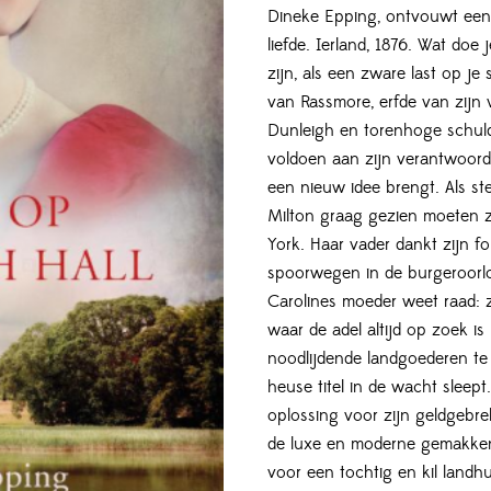
Dineke Epping, ontvouwt een k
liefde. Ierland, 1876. Wat doe 
zijn, als een zware last op je
van Rassmore, erfde van zijn
Dunleigh en torenhoge schuld
voldoen aan zijn verantwoord
een nieuw idee brengt. Als st
Milton graag gezien moeten z
York. Haar vader dankt zijn f
spoorwegen in de burgeroorlo
Carolines moeder weet raad: 
waar de adel altijd op zoek i
noodlijdende landgoederen te 
heuse titel in de wacht sleept
oplossing voor zijn geldgebre
de luxe en moderne gemakken 
voor een tochtig en kil landhu