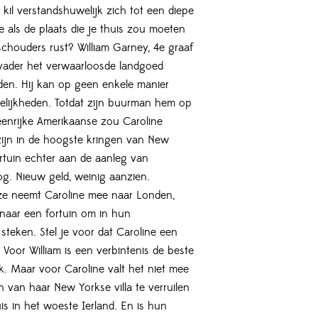
il verstandshuwelijk zich tot een diepe
je als de plaats die je thuis zou moeten
 schouders rust? William Garney, 4e graaf
 vader het verwaarloosde landgoed
en. Hij kan op geen enkele manier
elijkheden. Totdat zijn buurman hem op
eenrijke Amerikaanse zou Caroline
ijn in de hoogste kringen van New
ortuin echter aan de aanleg van
g. Nieuw geld, weinig aanzien.
ze neemt Caroline mee naar Londen,
s naar een fortuin om in hun
steken. Stel je voor dat Caroline een
. Voor William is een verbintenis de beste
k. Maar voor Caroline valt het niet mee
van haar New Yorkse villa te verruilen
is in het woeste Ierland. En is hun