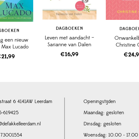
DAGBOEKEN
DAGBOE
GBOEKEN
Leven met aandacht –
Onwankelb
ag een nieuw
Sarianne van Dalen
Christine 
– Max Lucado
€
16,99
€
24,
€
21,99
straat 6 4141AW Leerdam
Openingstijden
5-619425
Maandag: gesloten
@defakkelleerdam.nl
Dinsdag: gesloten
 73001554
Woensdag: 10.00 - 17.00