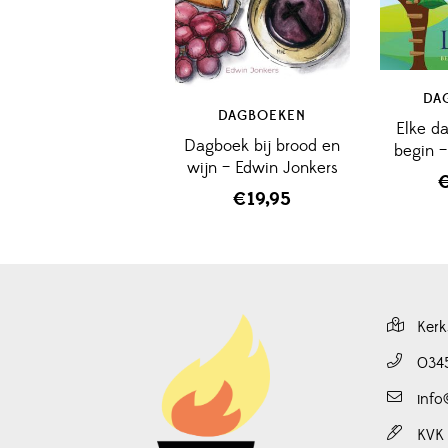
DA
DAGBOEKEN
Elke d
Dagboek bij brood en
begin 
wijn – Edwin Jonkers
€
19,95
Kerk
034
info
KVK