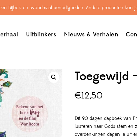
leen Bijbels en avondmaal benodigheden. Andere producten kun je
erhaal
Uitblinkers
Nieuws & Verhalen
Con
Toegewijd – 
€
12,50
Dit 90 dagen dagboek van Prisc
luisteren naar Gods stem en z
overdenkingen dagen je uit e