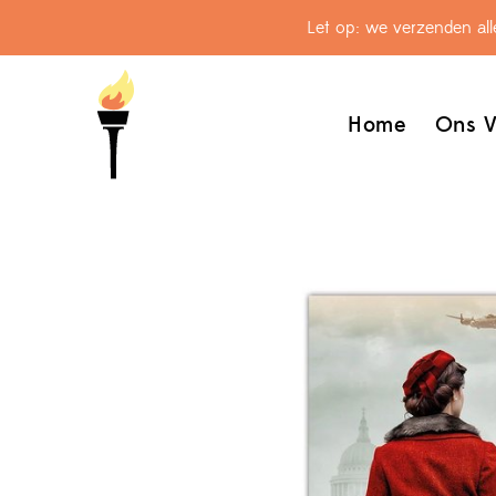
Let op: we verzenden al
Home
Ons V