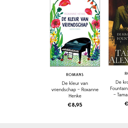
R
ROMANS
De kr
De kleur van
Fountain
vriendschap – Roxanne
– Tama
Henke
€
8,95