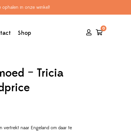
 ophalen in onze winkel!
0
tact
Shop
oed – Tricia
dprice
vertrekt naar Engeland om daar te