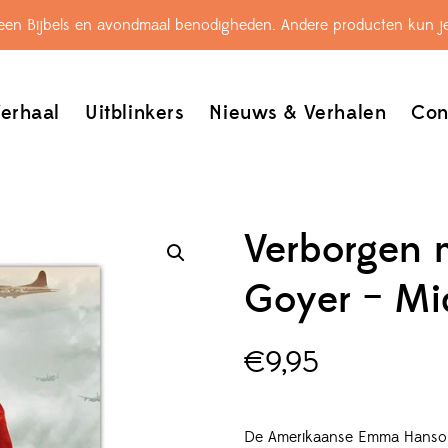
leen Bijbels en avondmaal benodigheden. Andere producten kun je
erhaal
Uitblinkers
Nieuws & Verhalen
Con
Verborgen m
Goyer – Mi
€
9,95
De Amerikaanse Emma Hanson 