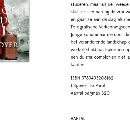
studeren, maar als de Tweede 
sluit ze zich aan bij de vrou
en gaat ze aan de slag als m
Fotografische Verkenningseen
jonge kunstenaar die door de 
het veranderende landschap o
werkelijkheid nazispionnen o
een duister complot en niet l
kanten.
ISBN 9789493208162
Uitgever De Parel
Aantal pagina’s 320
AANTAL