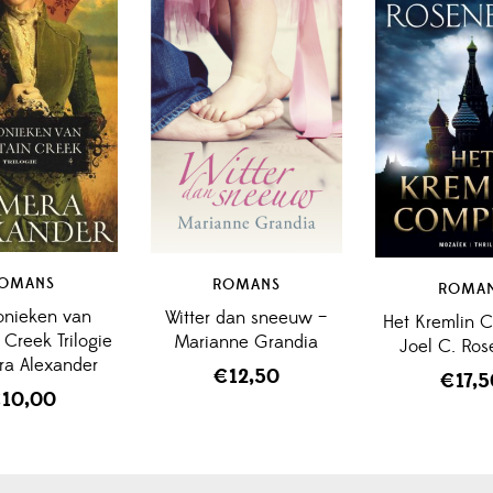
OMANS
ROMANS
ROMA
onieken van
Witter dan sneeuw –
Het Kremlin 
 Creek Trilogie
Marianne Grandia
Joel C. Ro
ra Alexander
€
12,50
€
17,
€
10,00