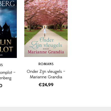
ROMANS
NS
Onder Zijn vleugels –
Complot –
Marianne Grandia
senberg
€
24,99
50